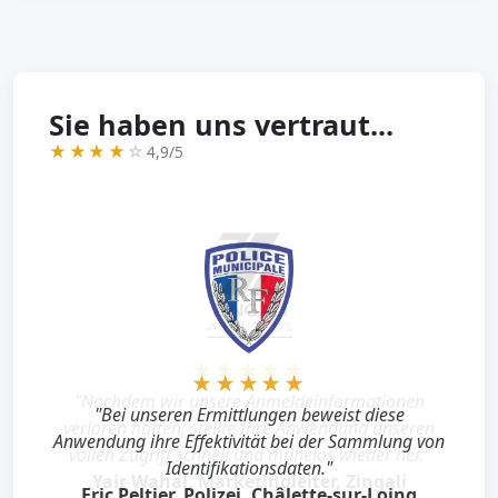
Sie haben uns vertraut...
★★★★
☆
4,9/5
★★★★★
"Nachdem wir unsere Anmeldeinformationen
verloren hatten, stellte Ihre Anwendung unseren
vollen Zugriff schnell und mühelos wieder her."
Yair Wahal, Marketingleiter, Zingali