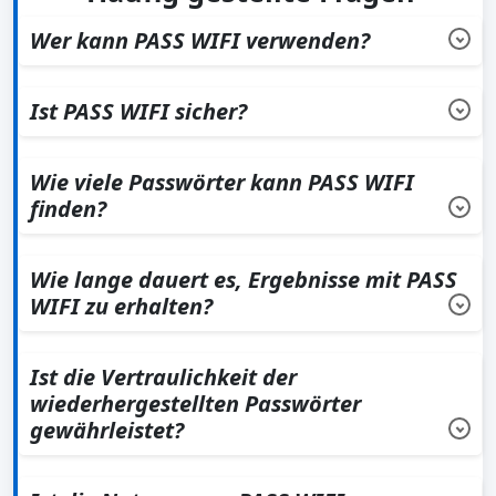
Wer kann PASS WIFI verwenden?
PASS WIFI kann von jedem verwendet werden, der auf
WLAN-Netzwerke zugreifen möchte, für die er autorisiert
Ist PASS WIFI sicher?
ist.
Ja, PASS WIFI ist sicher in der Anwendung.
Wie viele Passwörter kann PASS WIFI
finden?
PASS WIFI hat keine Nutzungsgrenzen und kann beliebig
viele WLAN-Passwörter wiederherstellen.
Wie lange dauert es, Ergebnisse mit PASS
WIFI zu erhalten?
Die Ergebnisse mit PASS WIFI liegen innerhalb weniger
Minuten nach dem Start der Anwendung vor.
Ist die Vertraulichkeit der
wiederhergestellten Passwörter
gewährleistet?
Absolut. PASS WIFI garantiert vollen Schutz der
wiederhergestellten Passwörter. Es werden keine