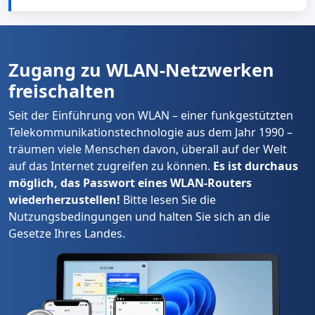
Die Rechtmäßigkeit der Nutzung von PASS WIFI hängt
von Ihrem Standort und der Art der Nutzung ab. Halten
Sie sich stets an die lokalen Gesetze und Vorschriften
bezüglich des WLAN-Zugangs.
Zugang zu WLAN-Netzwerken
freischalten
Seit der Einführung von WLAN – einer funkgestützten
Telekommunikationstechnologie aus dem Jahr 1990 –
träumen viele Menschen davon, überall auf der Welt
auf das Internet zugreifen zu können.
Es ist durchaus
möglich, das Passwort eines WLAN-Routers
wiederherzustellen!
Bitte lesen Sie die
Nutzungsbedingungen und halten Sie sich an die
Gesetze Ihres Landes.