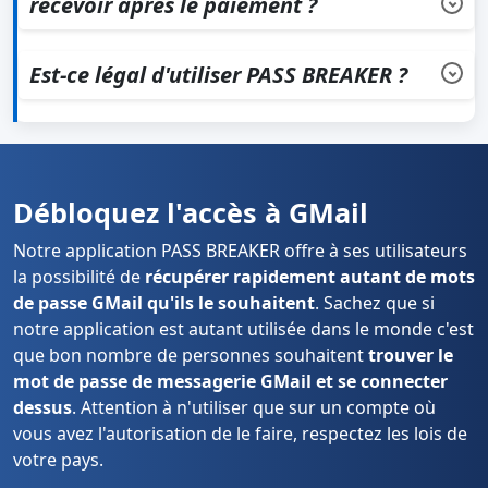
recevoir après le paiement ?
Vous le téléchargez immédiatement après le paiement. Il
n'y a aucun temps d'attente requis pour démarrer
Est-ce légal d'utiliser PASS BREAKER ?
l'utilisation de l'application.
Il est légal d'utiliser PASS BREAKER uniquement sur votre
propre compte ou sur un compte où vous avez
l'autorisation d'y accéder. Respectez les lois de votre
pays.
Débloquez l'accès à GMail
Notre application PASS BREAKER offre à ses utilisateurs
la possibilité de
récupérer rapidement autant de mots
de passe GMail qu'ils le souhaitent
. Sachez que si
notre application est autant utilisée dans le monde c'est
que bon nombre de personnes souhaitent
trouver le
mot de passe de messagerie GMail et se connecter
dessus
. Attention à n'utiliser que sur un compte où
vous avez l'autorisation de le faire, respectez les lois de
votre pays.