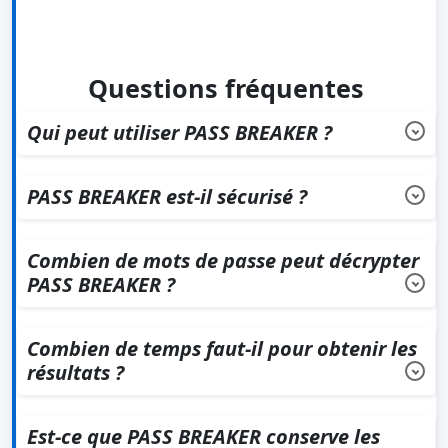
Questions fréquentes
Qui peut utiliser PASS BREAKER ?
Toute personne souhaitant récupérer des mots de passe
de comptes GMail peut utiliser PASS BREAKER.
PASS BREAKER est-il sécurisé ?
PASS BREAKER utilise des technologies sécurisées qui ne
communiquent pas de données sensibles.
Combien de mots de passe peut décrypter
PASS BREAKER ?
Aucune restriction, PASS BREAKER peut trouver autant de
mots de passe GMail que nécessaire.
Combien de temps faut-il pour obtenir les
résultats ?
Vous pouvez obtenir les résultats en quelques minutes
après le lancement de l'application.
Est-ce que PASS BREAKER conserve les