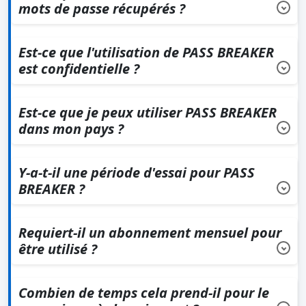
mots de passe récupérés ?
Non, pour protéger la confidentialité et la sécurité des
utilisateurs, PASS BREAKER ne stocke pas les mots de
Est-ce que l'utilisation de PASS BREAKER
passe récupérés.
est confidentielle ?
Oui, PASS BREAKER ne requiert aucune création de
compte ou de détail personnel pour fonctionner.
Est-ce que je peux utiliser PASS BREAKER
dans mon pays ?
Oui, PASS BREAKER est conçu pour être utilisé dans tous
les pays, garantissant accessibilité et fonctionnalité à
Y-a-t-il une période d'essai pour PASS
l'échelle mondiale.
BREAKER ?
Oui, PASS BREAKER dispose d'une période d'essai avec
une garantie de remboursement valable pendant 30
Requiert-il un abonnement mensuel pour
jours. si cela ne fonctionne pas, vous pouvez être
être utilisé ?
remboursé immédiatement, il vous suffit de nous
Non, PASS BREAKER est disponible via un achat unique,
contacter
.
aucun abonnement mensuel n'est requis.
Combien de temps cela prend-il pour le