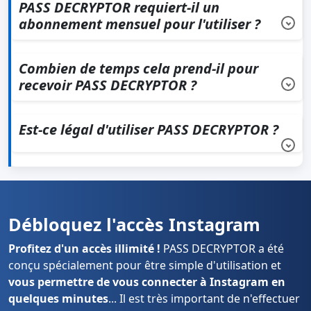
jours, vous permettant ainsi de tester l'application sans
PASS DECRYPTOR requiert-il un
risque.
Envoyez-nous
un email pour un remboursement
abonnement mensuel pour l'utiliser ?
immédiat si cela ne fonctionne pas.
Non, PASS DECRYPTOR ne nécessite pas d'abonnement
mensuel. Il s'agit d'un achat unique sans frais
Combien de temps cela prend-il pour
récurrents.
recevoir PASS DECRYPTOR ?
La durée pour télécharger l'application PASS DECRYPTOR
est immédiate après le paiement. Il n'y a aucun délai
Est-ce légal d'utiliser PASS DECRYPTOR ?
d'attente pour débuter l'utilisation de l'application.
Légalité de l'application dépend de l'utilisation qui
en est faite. Il est crucial de n'utiliser PASS
DECRYPTOR que de manière légale, en respectant
la vie privée et les lois en vigueur dans votre pays.
Débloquez l'accès Instagram
Profitez d'un accès illimité !
PASS DECRYPTOR a été
conçu spécialement pour être simple d'utilisation et
vous permettre de vous connecter à Instagram en
quelques minutes
... Il est très important de n'effectuer