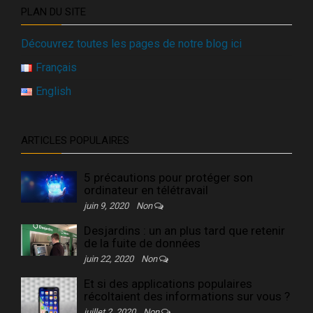
PLAN DU SITE
Découvrez toutes les pages de notre blog ici
Français
English
ARTICLES POPULAIRES
5 précautions pour protéger son
ordinateur en télétravail
juin 9, 2020
Non
Desjardins : un an plus tard que retenir
de la fuite de données
juin 22, 2020
Non
Et si des applications populaires
récoltaient des informations sur vous ?
juillet 2, 2020
Non