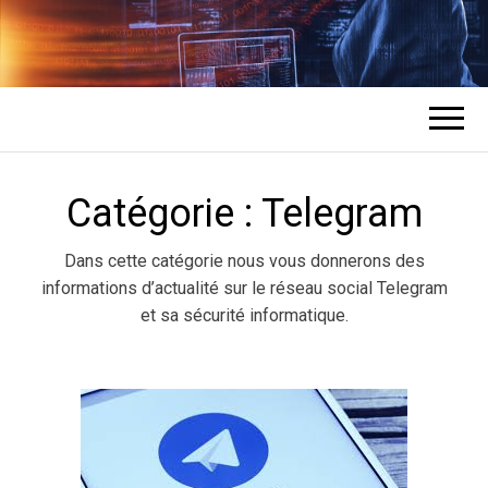
COMMENT UN
L'expert en récupération de mots de
passe des comptes
HACKER
Catégorie :
Telegram
PIRATE DES
Dans cette catégorie nous vous donnerons des
COMPTES ?
informations d’actualité sur le réseau social Telegram
et sa sécurité informatique.