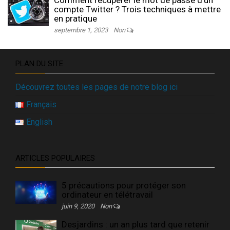
compte Twitter ? Trois techniques à mettre
en pratique
septembre 1, 2023
Non
PLAN DU SITE
Découvrez toutes les pages de notre blog ici
Français
English
ARTICLES POPULAIRES
5 précautions pour protéger son
ordinateur en télétravail
juin 9, 2020
Non
Desjardins : un an plus tard que retenir