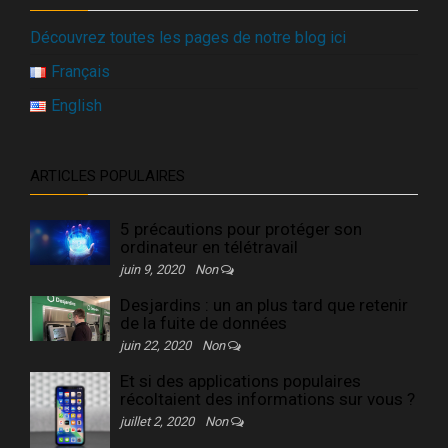
Découvrez toutes les pages de notre blog ici
Français
English
ARTICLES POPULAIRES
5 précautions pour protéger son
ordinateur en télétravail
juin 9, 2020
Non
Desjardins : un an plus tard que retenir
de la fuite de données
juin 22, 2020
Non
Et si des applications populaires
récoltaient des informations sur vous ?
juillet 2, 2020
Non