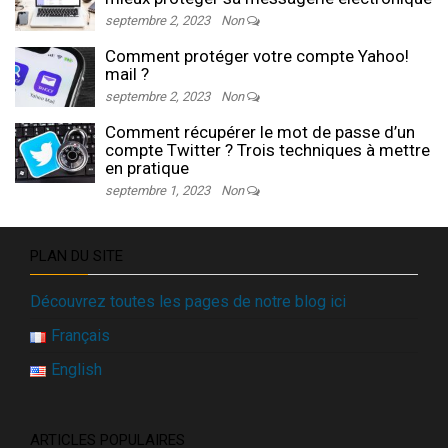
septembre 2, 2023
Non
Comment protéger votre compte Yahoo!
mail ?
septembre 2, 2023
Non
Comment récupérer le mot de passe d’un
compte Twitter ? Trois techniques à mettre
en pratique
septembre 1, 2023
Non
PLAN DU SITE
Découvrez toutes les pages de notre blog ici
Français
English
ARTICLES POPULAIRES