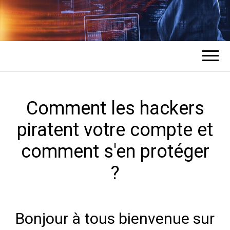
COMMENT UN
L'expert en récupération de mots de
passe des comptes
HACKER
PIRATE DES
Comment les hackers
piratent votre compte et
COMPTES ?
comment s'en protéger
?
Bonjour à tous bienvenue sur