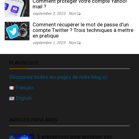
Comment protéger votre compte Yahoo!
mail ?
septembre 2, 2023
Non
Comment récupérer le mot de passe d’un
compte Twitter ? Trois techniques à mettre
en pratique
septembre 1, 2023
Non
PLAN DU SITE
Découvrez toutes les pages de notre blog ici
Français
English
ARTICLES POPULAIRES
5 précautions pour protéger son