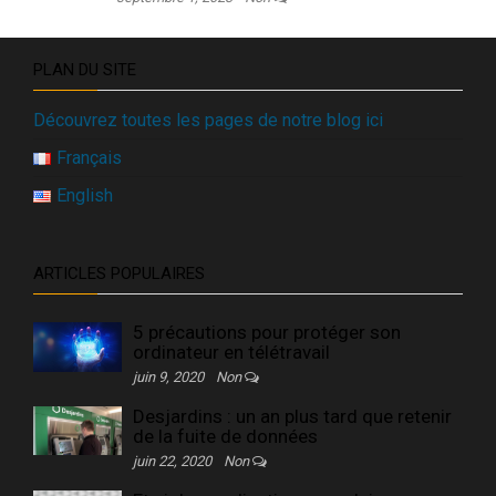
PLAN DU SITE
Découvrez toutes les pages de notre blog ici
Français
English
ARTICLES POPULAIRES
5 précautions pour protéger son
ordinateur en télétravail
juin 9, 2020
Non
Desjardins : un an plus tard que retenir
de la fuite de données
juin 22, 2020
Non