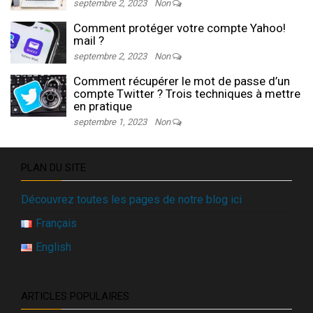
septembre 2, 2023
Non
Comment protéger votre compte Yahoo!
mail ?
septembre 2, 2023
Non
Comment récupérer le mot de passe d’un
compte Twitter ? Trois techniques à mettre
en pratique
septembre 1, 2023
Non
PLAN DU SITE
Découvrez toutes les pages de notre blog ici
Français
English
ARTICLES POPULAIRES