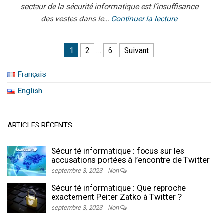
secteur de la sécurité informatique est l’insuffisance
des vestes dans le…
Continuer la lecture
Navigation des articles
1
2
…
6
Suivant
Français
English
ARTICLES RÉCENTS
Sécurité informatique : focus sur les
accusations portées à l’encontre de Twitter
septembre 3, 2023
Non
Sécurité informatique : Que reproche
exactement Peiter Zatko à Twitter ?
septembre 3, 2023
Non