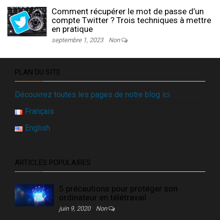
Comment récupérer le mot de passe d’un
compte Twitter ? Trois techniques à mettre
en pratique
septembre 1, 2023
Non
PLAN DU SITE
Découvrez toutes les pages de notre blog ici
Français
English
ARTICLES POPULAIRES
5 précautions pour protéger son
ordinateur en télétravail
juin 9, 2020
Non