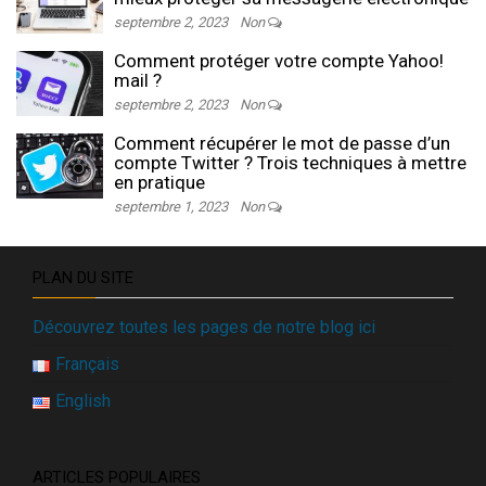
septembre 2, 2023
Non
Comment protéger votre compte Yahoo!
mail ?
septembre 2, 2023
Non
Comment récupérer le mot de passe d’un
compte Twitter ? Trois techniques à mettre
en pratique
septembre 1, 2023
Non
PLAN DU SITE
Découvrez toutes les pages de notre blog ici
Français
English
ARTICLES POPULAIRES