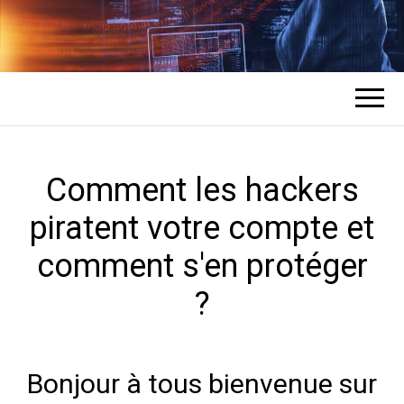
COMMENT UN
L'expert en récupération de mots de
passe des comptes
HACKER
PIRATE DES
Comment les hackers
piratent votre compte et
COMPTES ?
comment s'en protéger
?
Bonjour à tous bienvenue sur