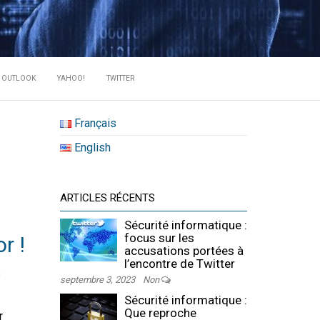
RATE DES
OUTLOOK
YAHOO!
TWITTER
Français
English
ARTICLES RÉCENTS
Sécurité informatique :
focus sur les
r !
accusations portées à
l’encontre de Twitter
s
septembre 3, 2023
Non
Sécurité informatique :
Que reproche
r