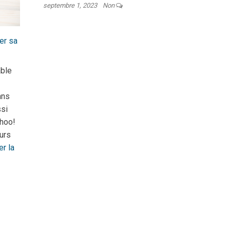
septembre 1, 2023
Non
er sa
able
ans
ssi
ahoo!
urs
er la