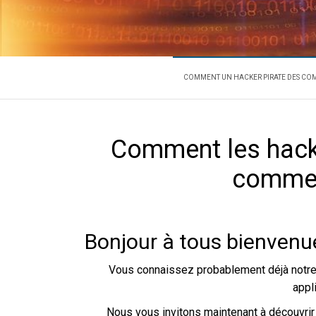
COMMENT
L'expert en récupération de m
COMMENT UN HACKER PIRATE DES COM
Comment les hacke
commen
Bonjour à tous bienvenue
Vous connaissez probablement déjà notre 
appl
Nous vous invitons maintenant à découvri