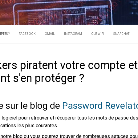
 UN HACKER PI
ots de passe des comptes
PTES ?
FACEBOOK
GMAIL
INSTAGRAM
CLÉ WIFI
SNAPCHAT
COMPTES ?
rs piratent votre compte et
t s'en protéger ?
 sur le blog de
Password Revelato
logiciel pour retrouver et récupérer tous les mots de passe de
ications les plus courantes.
r notre blog ou vous pourrez trouver de nombreuses astuces pou