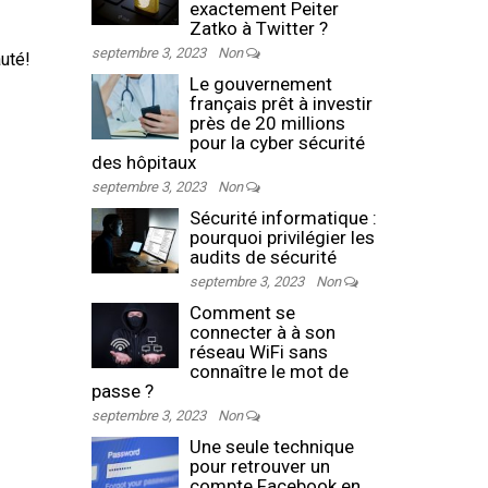
exactement Peiter
Zatko à Twitter ?
septembre 3, 2023
Non
uté!
Le gouvernement
français prêt à investir
près de 20 millions
pour la cyber sécurité
des hôpitaux
septembre 3, 2023
Non
Sécurité informatique :
pourquoi privilégier les
audits de sécurité
septembre 3, 2023
Non
Comment se
connecter à à son
réseau WiFi sans
connaître le mot de
passe ?
septembre 3, 2023
Non
Une seule technique
pour retrouver un
compte Facebook en