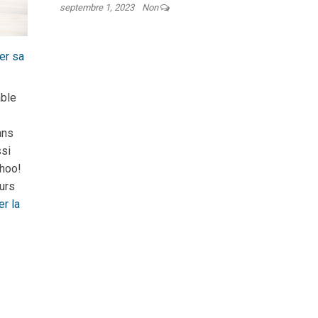
septembre 1, 2023
Non
er sa
able
ans
ssi
ahoo!
urs
er la