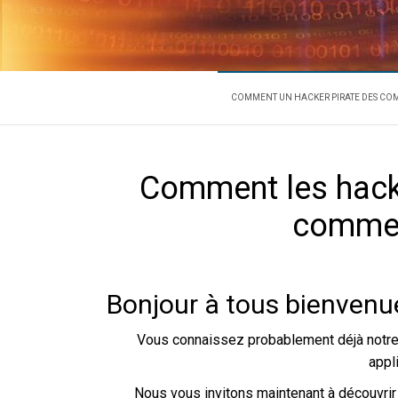
COMMENT
L'expert en récupération de m
COMMENT UN HACKER PIRATE DES COM
Comment les hacke
commen
Bonjour à tous bienvenue
Vous connaissez probablement déjà notre 
appl
Nous vous invitons maintenant à découvri