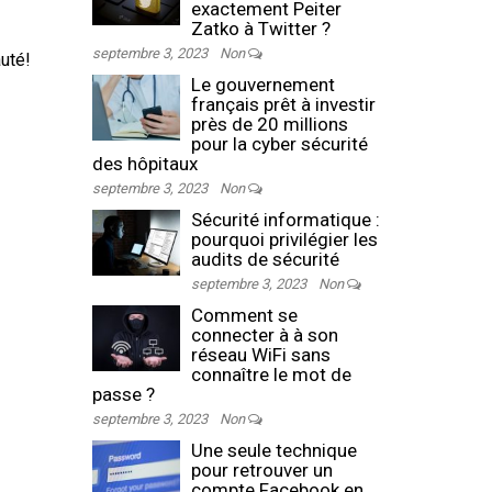
exactement Peiter
Zatko à Twitter ?
septembre 3, 2023
Non
uté!
Le gouvernement
français prêt à investir
près de 20 millions
pour la cyber sécurité
des hôpitaux
septembre 3, 2023
Non
Sécurité informatique :
pourquoi privilégier les
audits de sécurité
septembre 3, 2023
Non
Comment se
connecter à à son
réseau WiFi sans
connaître le mot de
passe ?
septembre 3, 2023
Non
Une seule technique
pour retrouver un
compte Facebook en