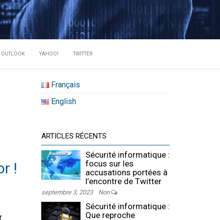
RATE DES
OUTLOOK
YAHOO!
TWITTER
Français
English
ARTICLES RÉCENTS
Sécurité informatique :
focus sur les
r !
accusations portées à
l’encontre de Twitter
s
septembre 3, 2023
Non
Sécurité informatique :
Que reproche
r