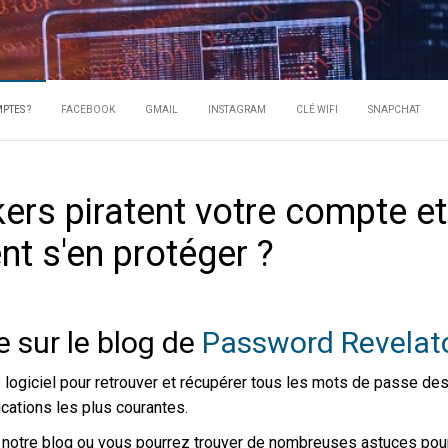
 UN HACKER PI
ots de passe des comptes
PTES ?
FACEBOOK
GMAIL
INSTAGRAM
CLÉ WIFI
SNAPCHAT
COMPTES ?
rs piratent votre compte et
t s'en protéger ?
 sur le blog de
Password Revelato
logiciel pour retrouver et récupérer tous les mots de passe de
ications les plus courantes.
r notre blog ou vous pourrez trouver de nombreuses astuces pou