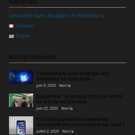
PLAN DU SITE
Découvrez toutes les pages de notre blog ici
Français
English
ARTICLES POPULAIRES
5 précautions pour protéger son
ordinateur en télétravail
juin 9, 2020
Non
Desjardins : un an plus tard que retenir
de la fuite de données
juin 22, 2020
Non
Et si des applications populaires
récoltaient des informations sur vous ?
juillet 2, 2020
Non