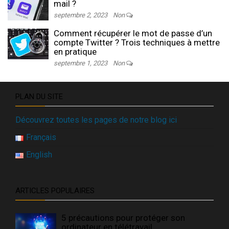
mail ?
septembre 2, 2023
Non
Comment récupérer le mot de passe d’un
compte Twitter ? Trois techniques à mettre
en pratique
septembre 1, 2023
Non
PLAN DU SITE
Découvrez toutes les pages de notre blog ici
Français
English
ARTICLES POPULAIRES
5 précautions pour protéger son
ordinateur en télétravail