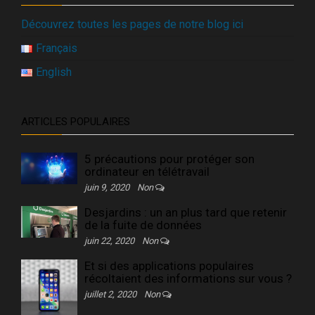
Découvrez toutes les pages de notre blog ici
Français
English
ARTICLES POPULAIRES
5 précautions pour protéger son
ordinateur en télétravail
juin 9, 2020
Non
Desjardins : un an plus tard que retenir
de la fuite de données
juin 22, 2020
Non
Et si des applications populaires
récoltaient des informations sur vous ?
juillet 2, 2020
Non