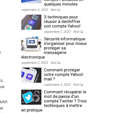
quelques minutes
septembre 3, 2023
Non
3 techniques pour
réussir à déchiffrer
son compte Yahoo!
septembre 2, 2023
Non
Sécurité informatique :
s’organiser pour mieux
protéger sa
messagerie
r
électronique
septembre 2, 2023
Non
Comment protéger
votre compte Yahoo!
mail ?
s,
septembre 2, 2023
Non
que.
Comment récupérer le
mot de passe d’un
compte Twitter ? Trois
lutôt
techniques à mettre
né
en pratique