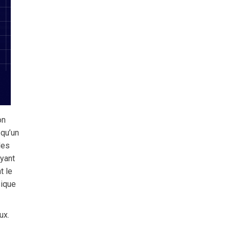
on
 qu’un
des
ayant
t le
sique
ux.