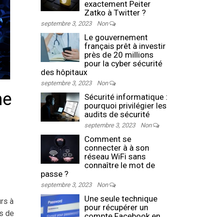
exactement Peiter
Zatko à Twitter ?
septembre 3, 2023
Non
Le gouvernement
français prêt à investir
près de 20 millions
pour la cyber sécurité
des hôpitaux
septembre 3, 2023
Non
ne
Sécurité informatique :
pourquoi privilégier les
audits de sécurité
septembre 3, 2023
Non
Comment se
connecter à à son
réseau WiFi sans
connaître le mot de
passe ?
septembre 3, 2023
Non
Une seule technique
urs à
pour récupérer un
rs de
compte Facebook en