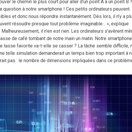
ver le chemin le plus court pour aller d’un point A à un point B 
la question à notre smartphone ! Ces petits ordinateurs peuvent
bles et donc nous répondre instantanément. Dès lors, il n’y a pl
vent résoudre presque tout problème imaginable… », explique
« Malheureusement, il n’en est rien. Les ordinateurs s’avèrent m
asse de café tombant de notre main un matin. Notre smartphone
e tasse favorite va-t-elle se casser ? La tâche semble difficile
une telle simulation demanderait un temps bien trop important à n
irait pas : le nombre de dimensions impliquées dans ce problèm