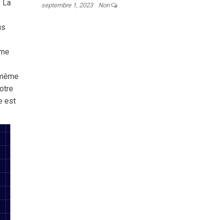
? La
septembre 1, 2023
Non
us
ême
, même
otre
e est