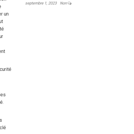
septembre 1, 2023
Non
e
er un
ut
té
ur
ent
curité
des
é.
es
clé