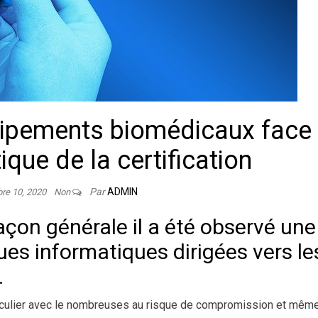
uipements biomédicaux face
ique de la certification
Par
ADMIN
re 10, 2020
Non
açon générale il a été observé une
es informatiques dirigées vers le
.
rticulier avec le nombreuses au risque de compromission et mêm