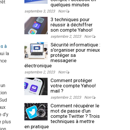
rêt
quelques minutes
septembre 3, 2023
Non
3 techniques pour
é
réussir à déchiffrer
son compte Yahoo!
septembre 2, 2023
Non
Sécurité informatique :
és à
s’organiser pour mieux
ui la
protéger sa
messagerie
ance
électronique
septembre 2, 2023
Non
Comment protéger
 un
votre compte Yahoo!
mail ?
tion
septembre 2, 2023
Non
 Sud
Comment récupérer le
aux
mot de passe d’un
e d’y
compte Twitter ? Trois
techniques à mettre
e plus
en pratique
ion