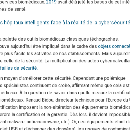
 services biomédicaux.
2019
avait déjà jeté les bases de cet inté
mes de santé.
s hôpitaux intelligents face à la réalité de la cybersécurit
la palette des outils biomédicaux classiques (échographes,
ouve aujourd’hui être impliqué dans le cadre des
objets connect
re plus facile les activités de nos établissements. Mais aujourd’h
e celle de la sécurité. La multiplication des actes cybermalveill
failles de sécurité.
e un moyen d’améliorer cette sécurité. Cependant une polémique
es spécialistes continuent de croire, affirmant même que cela est
édicaux. À la question de savoir dans quelle mesure la certifica
 biomédicaux, Renaud Bidou, directeur technique pour l’Europe du
ertification imposent la non-altération des équipements biomédic
erdre la certification et la garantie. Dès lors, il devient impossibl
 (antimalware, antiransomware, etc.). Or, ces équipements étant d
 clef USB et d’échanger des données), les risques de contaminat