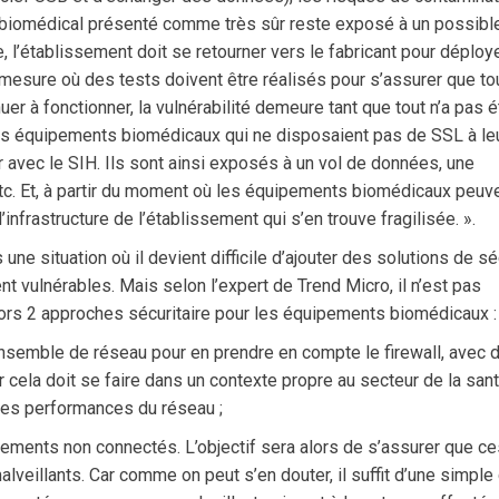
biomédical présenté comme très sûr reste exposé à un possibl
e, l’établissement doit se retourner vers le fabricant pour déploy
 mesure où des tests doivent être réalisés pour s’assurer que to
uer à fonctionner, la vulnérabilité demeure tant que tout n’a pas é
les équipements biomédicaux qui ne disposaient pas de SSL à le
r avec le SIH. Ils sont ainsi exposés à un vol de données, une
, etc. Et, à partir du moment où les équipements biomédicaux peuv
infrastructure de l’établissement qui s’en trouve fragilisée. ».
ne situation où il devient difficile d’ajouter des solutions de sé
t vulnérables. Mais selon l’expert de Trend Micro, il n’est pas
 alors 2 approches sécuritaire pour les équipements biomédicaux :
’ensemble de réseau pour en prendre en compte le firewall, avec 
 cela doit se faire dans un contexte propre au secteur de la sant
 les performances du réseau ;
ipements non connectés. L’objectif sera alors de s’assurer que c
eillants. Car comme on peut s’en douter, il suffit d’une simple 