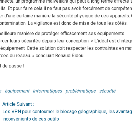
nnecté, un programme malveillant qui peut à long terme affecté 
ls. Et pour faire cela il ne faut pas avoir forcément de compéte
er d’une certaine manière la sécurité physique de ces appareils. C
 contamination. La vigilance est donc de mise de tous les côtés.
a meilleure manière de protéger efficacement ses équipements
cer leurs sécurités depuis leur conception. « L’idéal est d’intég
 équipement. Cette solution doit respecter les contraintes en ma
ces du réseau. » concluait Renaud Bidou.
t de passe !
n
équipement
informatiques
problématique
sécurité
Article Suivant :
Les VPN pour contourner le blocage géographique, les avantag
inconvénients de ces outils