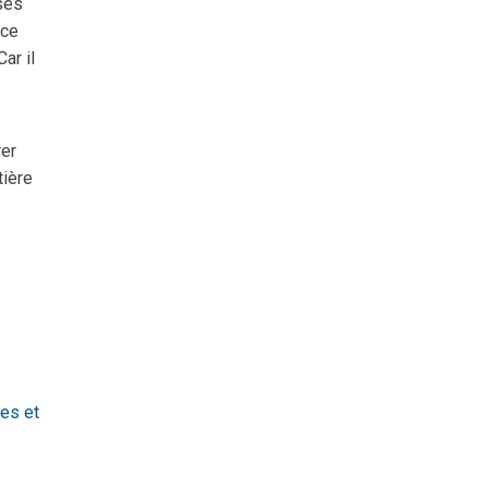
ses
nce
ar il
rer
tière
es et