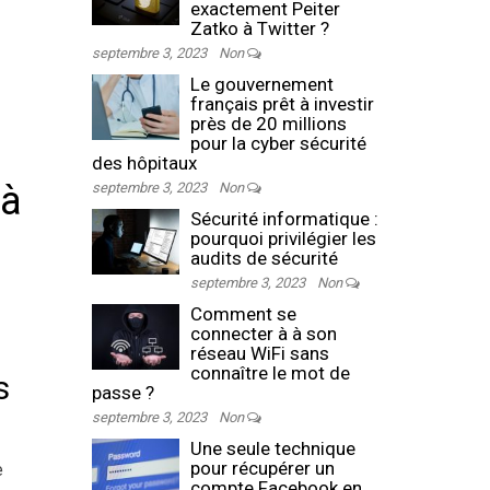
exactement Peiter
Zatko à Twitter ?
septembre 3, 2023
Non
Le gouvernement
français prêt à investir
près de 20 millions
pour la cyber sécurité
des hôpitaux
 à
septembre 3, 2023
Non
Sécurité informatique :
pourquoi privilégier les
audits de sécurité
septembre 3, 2023
Non
Comment se
connecter à à son
réseau WiFi sans
connaître le mot de
s
passe ?
septembre 3, 2023
Non
Une seule technique
pour récupérer un
e
compte Facebook en