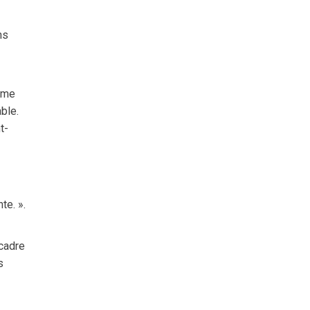
ns
lème
ble.
t-
te. ».
cadre
s