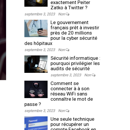
exactement Peiter
Zatko à Twitter ?
septembre 3, 2023
Non
Le gouvernement
français prêt à investir
près de 20 millions
pour la cyber sécurité
des hôpitaux
septembre 3, 2023
Non
Sécurité informatique :
pourquoi privilégier les
audits de sécurité
septembre 3, 2023
Non
Comment se
connecter à à son
réseau WiFi sans
connaître le mot de
passe ?
septembre 3, 2023
Non
Une seule technique
pour récupérer un
compte Facebook en