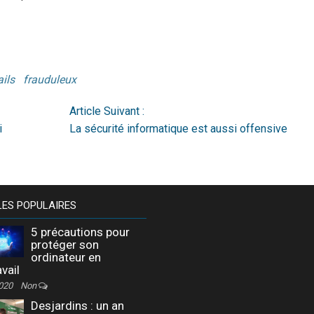
ils
frauduleux
Article Suivant :
i
La sécurité informatique est aussi offensive
LES POPULAIRES
5 précautions pour
protéger son
ordinateur en
avail
2020
Non
Desjardins : un an