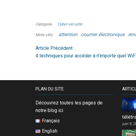
Catégorie
Cyber-sécurité
attention
courrier électronique
ema
Mots-clés
Article Précédent :
4 techniques pour accéder à n’importe quel WiF
PLAN DU SITE
ARTIC
Découvrez toutes les pages de
notre blog ici
télétr
Français
juin 9, 
English