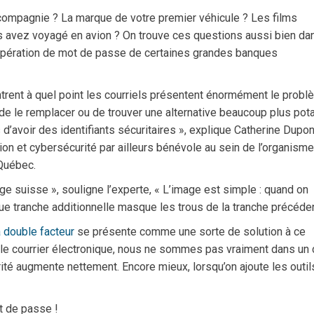
 compagnie ? La marque de votre premier véhicule ? Les films
s avez voyagé en avion ? On trouve ces questions aussi bien da
upération de mot de passe de certaines grandes banques
trent à quel point les courriels présentent énormément le prob
 de le remplacer ou de trouver une alternative beaucoup plus pota
 d’avoir des identifiants sécuritaires », explique Catherine Dupon
ion et cybersécurité par ailleurs bénévole au sein de l’organisme
 Québec.
e suisse », souligne l’experte, « L’image est simple : quand on
e tranche additionnelle masque les trous de la tranche précéden
à double facteur
se présente comme une sorte de solution à ce
 le courrier électronique, nous ne sommes pas vraiment dans un 
rité augmente nettement. Encore mieux, lorsqu’on ajoute les outil
t de passe !