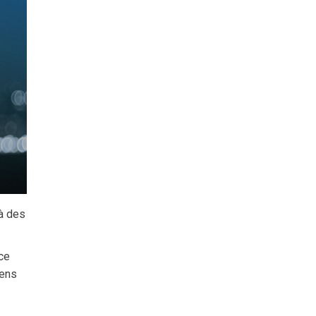
 à des
 ce
yens