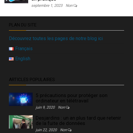
septembre 1, 2023
Non
PLAN DU SITE
Découvrez toutes les pages de notre blog ici
Français
English
ARTICLES POPULAIRES
5 précautions pour protéger son
ordinateur en télétravail
juin 9, 2020
Non
Desjardins : un an plus tard que retenir
de la fuite de données
juin 22, 2020
Non