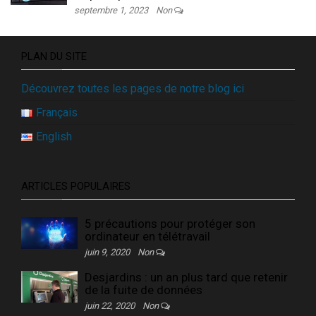
septembre 1, 2023
Non
PLAN DU SITE
Découvrez toutes les pages de notre blog ici
Français
English
ARTICLES POPULAIRES
5 précautions pour protéger son
ordinateur en télétravail
juin 9, 2020
Non
Desjardins : un an plus tard que retenir
de la fuite de données
juin 22, 2020
Non