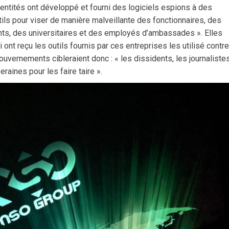
 entités ont développé et fourni des logiciels espions à des
ils pour viser de manière malveillante des fonctionnaires, des
ants, des universitaires et des employés d’ambassades ». Elles
 ont reçu les outils fournis par ces entreprises les utilisé contr
vernements cibleraient donc : « les dissidents, les journalistes
raines pour les faire taire ».