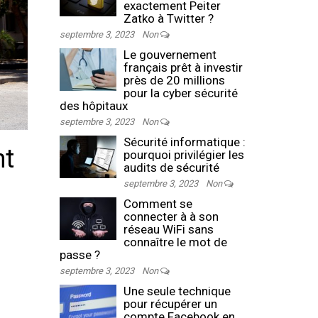
exactement Peiter
Zatko à Twitter ?
septembre 3, 2023
Non
Le gouvernement
français prêt à investir
près de 20 millions
pour la cyber sécurité
des hôpitaux
septembre 3, 2023
Non
Sécurité informatique :
nt
pourquoi privilégier les
audits de sécurité
septembre 3, 2023
Non
Comment se
connecter à à son
réseau WiFi sans
connaître le mot de
passe ?
septembre 3, 2023
Non
Une seule technique
pour récupérer un
compte Facebook en