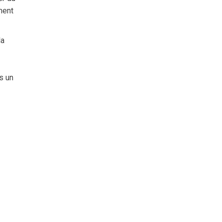
ment
la
s un