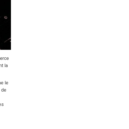
merce
t la
me le
r de
es