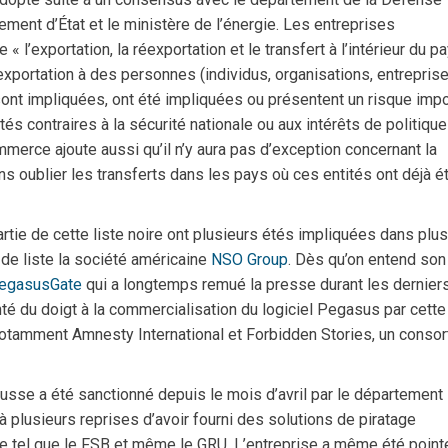
ement d’État et le ministère de l’énergie. Les entreprises
 l’exportation, la réexportation et le transfert à l’intérieur du p
’exportation à des personnes (individus, organisations, entrepris
ont impliquées, ont été impliquées ou présentent un risque impo
és contraires à la sécurité nationale ou aux intérêts de politique
merce ajoute aussi qu’il n’y aura pas d’exception concernant la
ns oublier les transferts dans les pays où ces entités ont déjà é
artie de cette liste noire ont plusieurs étés impliquées dans plu
de liste la société américaine
NSO Group
. Dès qu’on entend so
egasusGate
qui a longtemps remué la presse durant les dernier
nté du doigt à la commercialisation du logiciel Pegasus par cette
notamment Amnesty International et Forbidden Stories, un conso
usse a été sanctionné depuis le mois d’avril par le département
 plusieurs reprises d’avoir fourni des solutions de piratage
e tel que le FSB et même le GRU. L’entreprise a même été point