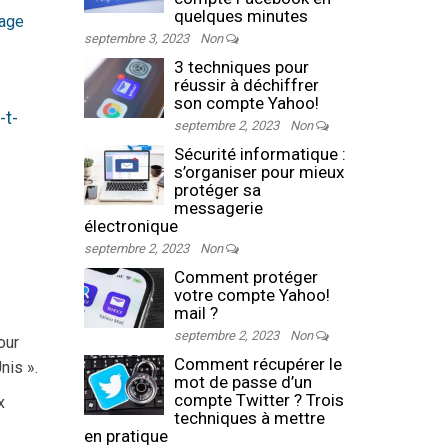
quelques minutes
tage
septembre 3, 2023
Non
3 techniques pour
réussir à déchiffrer
son compte Yahoo!
-t-
septembre 2, 2023
Non
Sécurité informatique :
s’organiser pour mieux
protéger sa
messagerie
électronique
septembre 2, 2023
Non
Comment protéger
votre compte Yahoo!
mail ?
septembre 2, 2023
Non
our
Comment récupérer le
nis ».
mot de passe d’un
compte Twitter ? Trois
x
techniques à mettre
en pratique