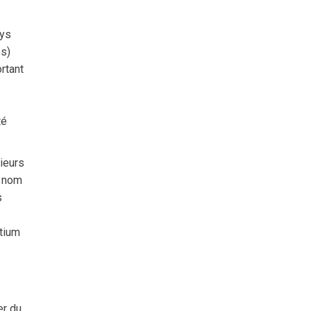
ays
es)
rtant
té
sieurs
n nom
s
rtium
er du