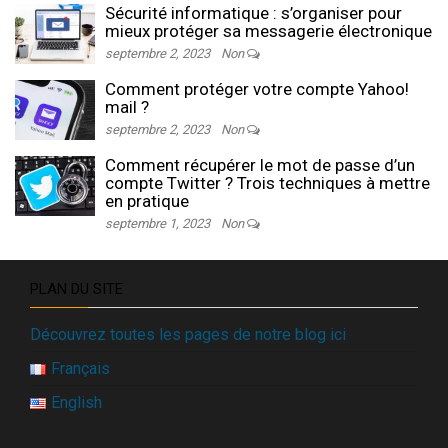
Sécurité informatique : s’organiser pour
mieux protéger sa messagerie électronique
septembre 2, 2023
Non
Comment protéger votre compte Yahoo!
mail ?
septembre 2, 2023
Non
Comment récupérer le mot de passe d’un
compte Twitter ? Trois techniques à mettre
en pratique
septembre 1, 2023
Non
PLAN DU SITE
Découvrez toutes les pages de notre blog ici
Français
English