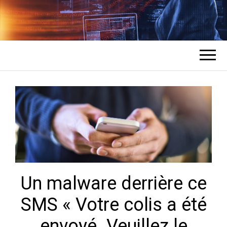
COMMENT UN
L'expert en récupération de mots de
passe des comptes
HACKER
PIRATE DES
COMPTES ?
Un malware derrière ce
SMS « Votre colis a été
envoyé. Veuillez le