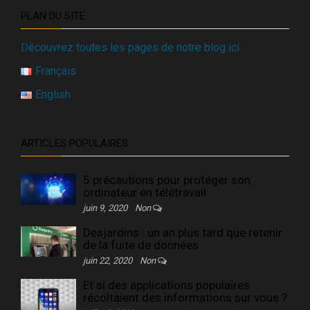
PLAN DU SITE
Découvrez toutes les pages de notre blog ici
Français
English
ARTICLES POPULAIRES
5 précautions pour protéger son
ordinateur en télétravail
juin 9, 2020
Non
Desjardins : un an plus tard que retenir
de la fuite de données
juin 22, 2020
Non
Et si des applications populaires
récoltaient des informations sur vous ?