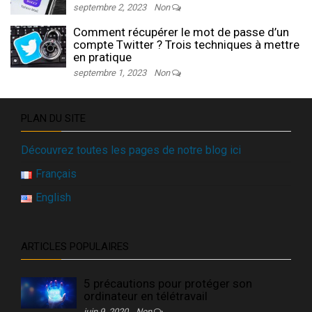
septembre 2, 2023
Non
Comment récupérer le mot de passe d’un
compte Twitter ? Trois techniques à mettre
en pratique
septembre 1, 2023
Non
PLAN DU SITE
Découvrez toutes les pages de notre blog ici
Français
English
ARTICLES POPULAIRES
5 précautions pour protéger son
ordinateur en télétravail
juin 9, 2020
Non