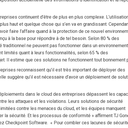
reprises continuent d’être de plus en plus complexe. L’utilisatio
lus haut et quelque chose qui s’en va en grandissant. Cependant
ir faire l’affaire quand à la protection de ce nouvel environnem
 conçu à la base pour répondre à de tel besoin. Selon 80 % des
té traditionnel ne peuvent pas fonctionner dans un environnement
t limités quant à leurs fonctionnalités, selon 65 % des
jet. Il estime que ces solutions ne fonctionnent tout bonnement 
treprises reconnaissent qu’il est très important de déployer des
elle suggère qu’il est nécessaire d’avoir un déploiement de solu
 déploiements dans le cloud des entreprises dépassent les capac
tre les attaques et les violations. Leurs solutions de sécurité
 limitées contre les menaces du cloud, et les équipes manquent
r la sécurité. Et les processus de conformité » affirment TJ Gone
z Checkpoint Software. « Pour combler ces lacunes de sécurité