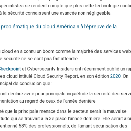
s spécialistes se rendent compte que plus cette technologie cont
à la sécurité connaissent une avancée non négligeable.
 problématique du cloud Américain à l’épreuve de la
n du cloud en a connu un boom comme la majorité des services web
 sécurité ne se sont pas fait attendre.
Checkpoint
et Cybersecurity Insiders ont récemment publié un ra
ices cloud intitulé Cloud Security Report, en son édition
2020
. On
ncipal de conclusion que :
nt déclaré avoir pour principale inquiétude la sécurité des serv
mentation au regard de ceux de l’année dernière
é que la principale menace dans le secteur serait la mauvaise
de qui se trouvait à la 3e place l’année dernière. Elle serait alo
mentionné 58% des professionnels, de l’amant sécurisation des