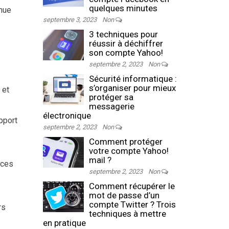
quelques minutes
inue
septembre 3, 2023
Non
3 techniques pour
réussir à déchiffrer
son compte Yahoo!
septembre 2, 2023
Non
Sécurité informatique :
s’organiser pour mieux
 et
protéger sa
messagerie
électronique
pport
septembre 2, 2023
Non
Comment protéger
votre compte Yahoo!
mail ?
ices
septembre 2, 2023
Non
Comment récupérer le
mot de passe d’un
compte Twitter ? Trois
rs
techniques à mettre
en pratique