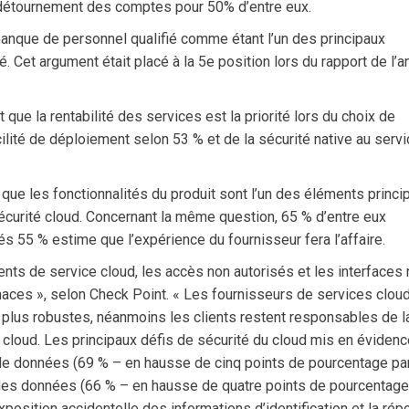
 détournement des comptes pour 50% d’entre eux.
anque de personnel qualifié comme étant l’un des principaux
é. Cet argument était placé à la 5e position lors du rapport de l’
ue la rentabilité des services est la priorité lors du choix de
cilité de déploiement selon 53 % et de la sécurité native au serv
que les fonctionnalités du produit sont l’un des éléments princi
écurité cloud. Concernant la même question, 65 % d’entre eux
tés 55 % estime que l’expérience du fournisseur fera l’affaire.
ients de service cloud, les accès non autorisés et les interfaces
aces », selon Check Point. « Les fournisseurs de services clou
plus robustes, néanmoins les clients restent responsables de l
e cloud. Les principaux défis de sécurité du cloud mis en éviden
 de données (69 % – en hausse de cinq points de pourcentage pa
té des données (66 % – en hausse de quatre points de pourcentage
xposition accidentelle des informations d’identification et la ré