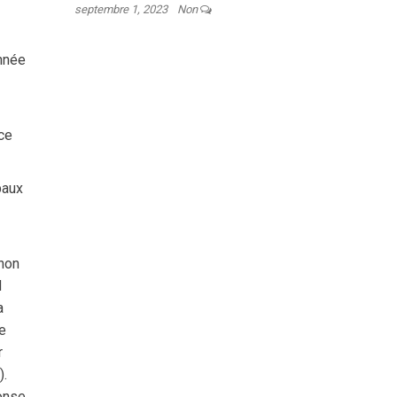
septembre 1, 2023
Non
année
ice
paux
 non
d
a
ce
r
).
ponse