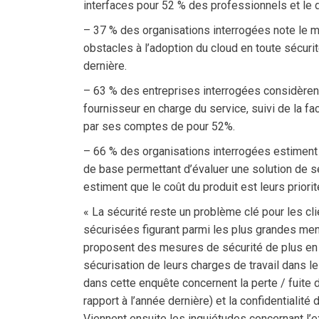
interfaces pour 52 % des professionnels et le
– 37 % des organisations interrogées note le m
obstacles à l’adoption du cloud en toute sécurit
dernière.
– 63 % des entreprises interrogées considèrent q
fournisseur en charge du service, suivi de la fa
par ses comptes de pour 52%.
– 66 % des organisations interrogées estiment 
de base permettant d’évaluer une solution de s
estiment que le coût du produit est leurs priori
« La sécurité reste un problème clé pour les cl
sécurisées figurant parmi les plus grandes men
proposent des mesures de sécurité de plus en 
sécurisation de leurs charges de travail dans l
dans cette enquête concernent la perte / fuite
rapport à l’année dernière) et la confidentiali
Viennent ensuite les inquiétudes concernant l’e