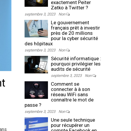
exactement Peiter
Zatko à Twitter ?
septembre 3, 2023
Non
Le gouvernement
français prêt à investir
près de 20 millions
pour la cyber sécurité
des hôpitaux
septembre 3, 2023
Non
Sécurité informatique :
pourquoi privilégier les
audits de sécurité
septembre 3, 2023
Non
nt
Comment se
connecter à à son
réseau WiFi sans
connaître le mot de
passe ?
septembre 3, 2023
Non
Une seule technique
pour récupérer un
dans
compte Facebook en