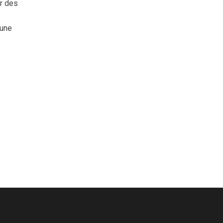
er des
 une