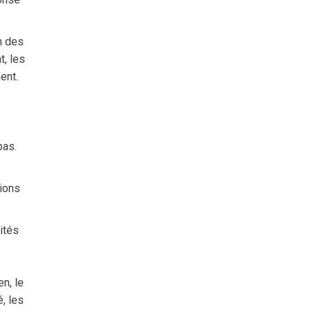
n des
, les
ent.
pas.
tions
ités
n, le
, les