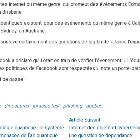
5 sites internet du même genre, qui promeut des événements Edmo
à Brisbane.
s identiques existent, pour des événements du même genre à Calg
 Sydney, en Australie.
soulève certainement des questions de légitimité », lance l’expe
book à déclaré qu’il était en train de vérifier l’événement. « L’équ
 les politiques de Facebook sont respectées », note un porte-paro
t de passe !
e
dinosaures
jurassic fest
phishing
québec
Article Suivant :
nologie quantique : le système
Internet des objets et cybersécur
 menaces de l’air quantique
une question de dépendance