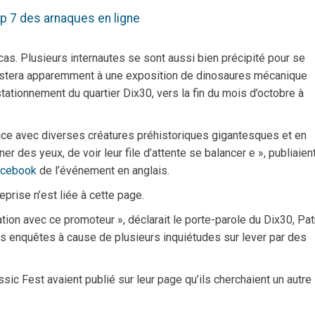
p 7 des arnaques en ligne
as. Plusieurs internautes se sont aussi bien précipité pour se
sistera apparemment à une exposition de dinosaures mécanique
stationnement du quartier Dix30, vers la fin du mois d’octobre à
ace avec diverses créatures préhistoriques gigantesques et en
er des yeux, de voir leur file d’attente se balancer e », publiaien
acebook
de l’événement en anglais.
eprise n’est liée à cette page.
ation avec ce promoteur », déclarait le porte-parole du Dix30, Pat
des enquêtes à cause de plusieurs inquiétudes sur lever par des
sic Fest avaient publié sur leur page qu’ils cherchaient un autre