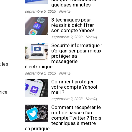
quelques minutes
septembre 3, 2023
Non
3 techniques pour
réussir à déchiffrer
son compte Yahoo!
septembre 2, 2023
Non
Sécurité informatique :
s’organiser pour mieux
protéger sa
messagerie
t les
électronique
septembre 2, 2023
Non
Comment protéger
votre compte Yahoo!
rice
mail ?
septembre 2, 2023
Non
Comment récupérer le
mot de passe d’un
compte Twitter ? Trois
techniques à mettre
en pratique