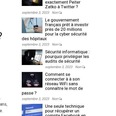
exactement Peiter
Zatko à Twitter ?
septembre 3, 2023
Non
Le gouvernement
français prêt à investir
près de 20 millions
?
pour la cyber sécurité
des hôpitaux
septembre 3, 2023
Non
Sécurité informatique :
pourquoi privilégier les
audits de sécurité
septembre 3, 2023
Non
Comment se
connecter à à son
réseau WiFi sans
connaître le mot de
passe ?
.
septembre 3, 2023
Non
ans,
Une seule technique
e.
pour récupérer un
compte Facebook en