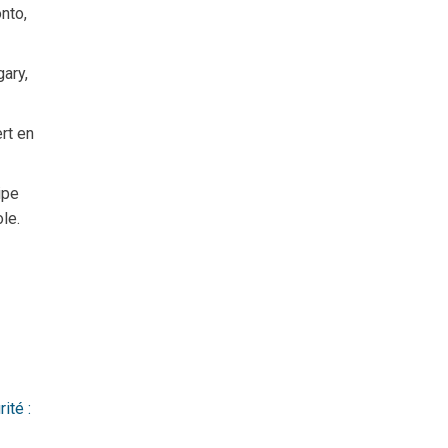
nto,
ary,
rt en
ipe
le.
ité :