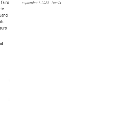
 faire
septembre 1, 2023
Non
tte
quand
ite
eurs
it