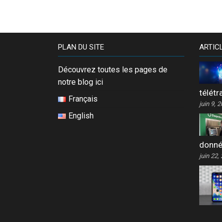
PLAN DU SITE
ARTIC
Découvrez toutes les pages de
notre blog ici
télétr
Français
juin 9, 
English
donn
juin 22,