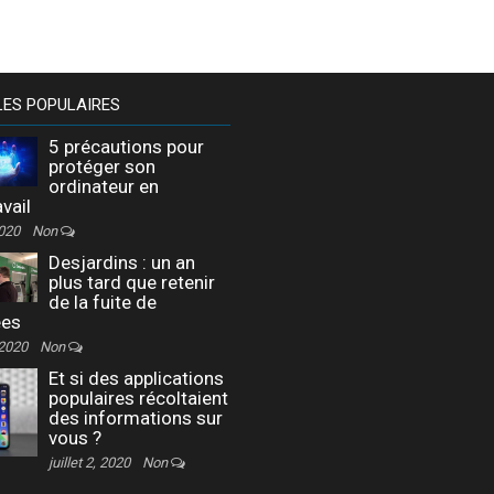
LES POPULAIRES
5 précautions pour
protéger son
ordinateur en
avail
2020
Non
Desjardins : un an
plus tard que retenir
de la fuite de
ées
 2020
Non
Et si des applications
populaires récoltaient
des informations sur
vous ?
juillet 2, 2020
Non