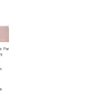
e. Par
89
n
la