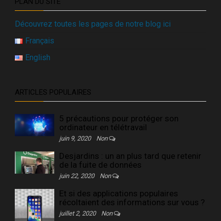
PLAN DU SITE
Découvrez toutes les pages de notre blog ici
Français
English
ARTICLES POPULAIRES
5 précautions pour protéger son
ordinateur en télétravail
juin 9, 2020
Non
Desjardins : un an plus tard que retenir
de la fuite de données
juin 22, 2020
Non
Et si des applications populaires
récoltaient des informations sur vous ?
juillet 2, 2020
Non