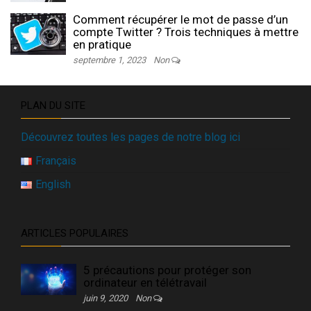
Comment récupérer le mot de passe d’un
compte Twitter ? Trois techniques à mettre
en pratique
septembre 1, 2023
Non
PLAN DU SITE
Découvrez toutes les pages de notre blog ici
Français
English
ARTICLES POPULAIRES
5 précautions pour protéger son
ordinateur en télétravail
juin 9, 2020
Non