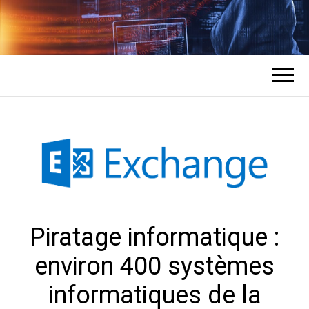
COMMENT UN
L'expert en récupération de mots de
passe des comptes
HACKER
PIRATE DES
COMPTES ?
Piratage informatique :
environ 400 systèmes
informatiques de la