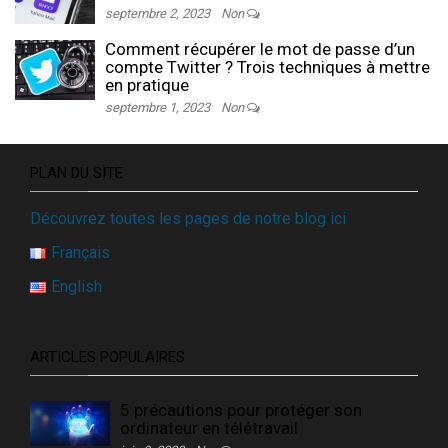
septembre 2, 2023
Non
Comment récupérer le mot de passe d’un
compte Twitter ? Trois techniques à mettre
en pratique
septembre 1, 2023
Non
PLAN DU SITE
Découvrez toutes les pages de notre blog ici
Français
English
ARTICLES POPULAIRES
5 précautions pour protéger son
ordinateur en télétravail