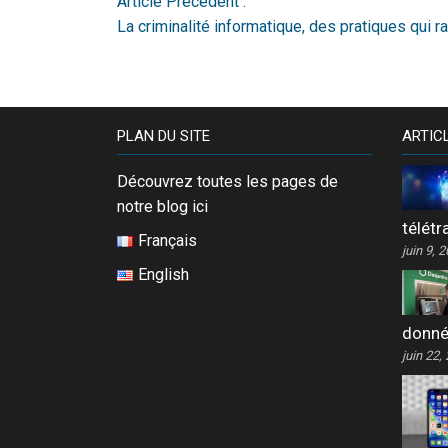
Article Précédent :
La criminalité informatique, des pratiques qui r
PLAN DU SITE
ARTIC
Découvrez toutes les pages de
notre blog ici
télétr
Français
juin 9, 
English
donn
juin 22,