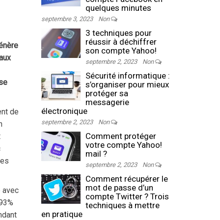
quelques minutes
septembre 3, 2023
Non
3 techniques pour
réussir à déchiffrer
génère
son compte Yahoo!
eaux
septembre 2, 2023
Non
Sécurité informatique :
ase
s’organiser pour mieux
protéger sa
messagerie
électronique
ent de
septembre 2, 2023
Non
n
Comment protéger
t
votre compte Yahoo!
c
mail ?
ces
septembre 2, 2023
Non
Comment récupérer le
mot de passe d’un
e avec
compte Twitter ? Trois
 93%
techniques à mettre
en pratique
ndant