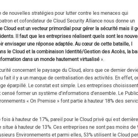
ire de nouvelles stratégies pour lutter contre les menaces qui
patron et cofondateur de Cloud Security Alliance nous donne un
le Cloud est un vecteur primordial pour gérer la sécurité mais il 
ents. Il faut que les entreprises réalisent quels sont les nouv
r envisager une réponse adaptée. Au cœur de cette bataille, l
 dans le Cloud et la combinaison Identité/Gestion des Accès, la b
formation dans un monde hautement virtualisé
».
écurité concernant le paysage du Cloud, alors que ce dernier devi
au fait il y a un manque de centralisation des activités. En effet, o
e éparpillé. Le constat est simple. Les entreprises choisissen
st censé former un système d’informations d’ensemble. Le Publi
environnements « On Premise » font partie à hauteur 18% des servi
fois à hauteur de 17%, pareil pour le Cloud privé qui est derrièr
 se situe à hauteur de 13%. Ces entreprises ne sont pas moins de
usieurs Environnements et parmi elles, 53% utilisent le Cloud pe