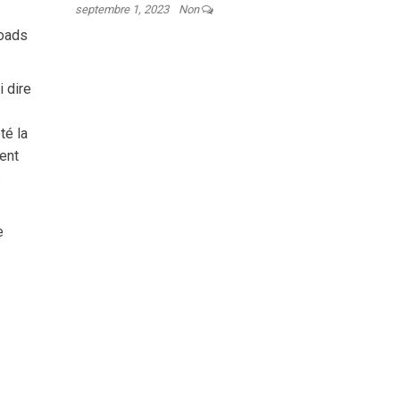
septembre 1, 2023
Non
loads
i dire
té la
ent
s
e