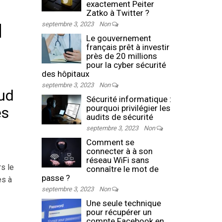
exactement Peiter
Zatko à Twitter ?
septembre 3, 2023
Non
d
Le gouvernement
français prêt à investir
près de 20 millions
pour la cyber sécurité
des hôpitaux
septembre 3, 2023
Non
oud
Sécurité informatique :
pourquoi privilégier les
es
audits de sécurité
septembre 3, 2023
Non
Comment se
connecter à à son
réseau WiFi sans
rs le
connaître le mot de
passe ?
es à
septembre 3, 2023
Non
Une seule technique
pour récupérer un
compte Facebook en