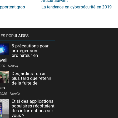
Article Suivant :
apportent gros
La tendance en cybersécurité en 2019
LES POPULAIRES
5 précautions pour
protéger son
ordinateur en
avail
2020
Non
Desjardins : un an
plus tard que retenir
de la fuite de
ées
 2020
Non
Et si des applications
populaires récoltaient
des informations sur
vous ?