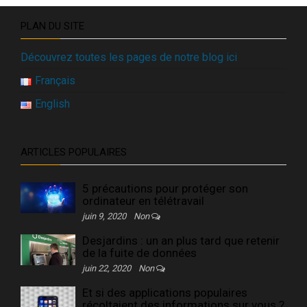
PLAN DU SITE
Découvrez toutes les pages de notre blog ici
Français
English
ARTICLES POPULAIRES
5 précautions pour protéger son
ordinateur en télétravail
juin 9, 2020
Non
Desjardins : un an plus tard que retenir
de la fuite de données
juin 22, 2020
Non
Et si des applications populaires
récoltaient des informations sur vous ?