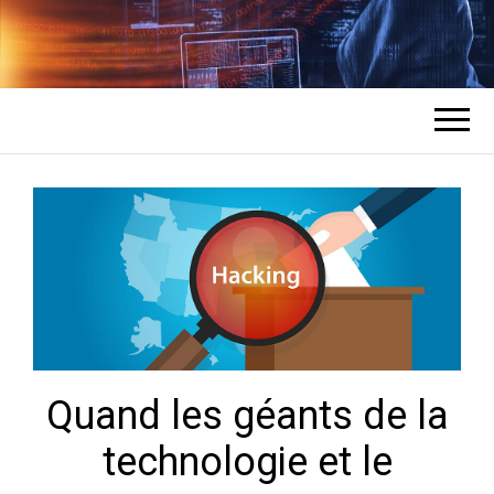
COMMENT UN
L'expert en récupération de mots de
passe des comptes
HACKER
PIRATE DES
COMPTES ?
Quand les géants de la
technologie et le