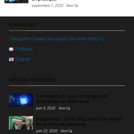
septembre 1, 2023
Non
PLAN DU SITE
Découvrez toutes les pages de notre blog ici
Français
English
ARTICLES POPULAIRES
5 précautions pour protéger son
ordinateur en télétravail
juin 9, 2020
Non
Desjardins : un an plus tard que retenir
de la fuite de données
juin 22, 2020
Non