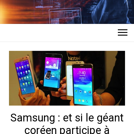
COMMENT UN
L'expert en récupération de mots de
passe des comptes
HACKER
PIRATE DES
COMPTES ?
Samsung : et si le géant
coréen participe à