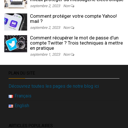
septembre 2, 2023
Non
Comment protéger votre compte Yahoo!
mail ?
septembre 2, 2023
Non
Comment récupérer le mot de passe d’un
compte Twitter ? Trois techniques à mettre
en pratique
septembre 1, 2023
Non
PLAN DU SITE
Découvrez toutes les pages de notre blog ici
Français
English
ARTICLES POPULAIRES