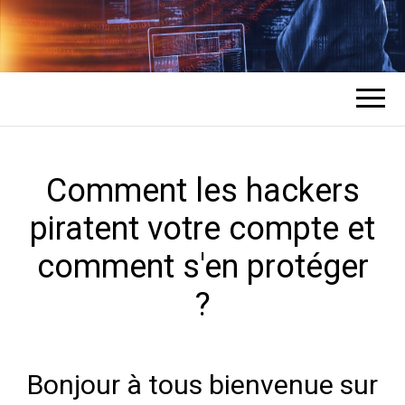
COMMENT UN
L'expert en récupération de mots de
passe des comptes
HACKER
PIRATE DES
Comment les hackers
piratent votre compte et
COMPTES ?
comment s'en protéger
?
Bonjour à tous bienvenue sur