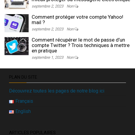
septembre 2, 2023
Non
Comment protéger votre compte Yahoo!
mail ?
septembre 2, 2023
Non
Comment récupérer le mot de passe d’un
compte Twitter ? Trois techniques à mettre
en pratique
septembre 1, 2023
Non
PLAN DU SITE
Découvrez toutes les pages de notre blog ici
Français
English
ARTICLES POPULAIRES