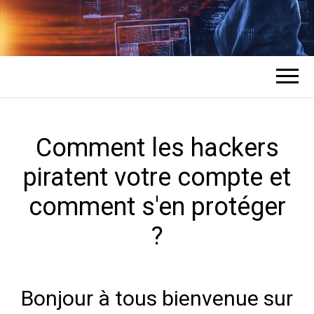
COMMENT UN
L'expert en récupération de mots de
passe des comptes
HACKER
PIRATE DES
Comment les hackers
piratent votre compte et
COMPTES ?
comment s'en protéger
?
Bonjour à tous bienvenue sur