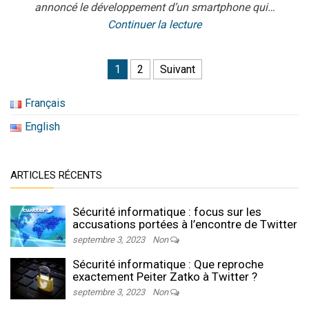
annoncé le développement d’un smartphone qui…
Continuer la lecture
Navigation des articles
1
2
Suivant
Français
English
ARTICLES RÉCENTS
Sécurité informatique : focus sur les
accusations portées à l’encontre de Twitter
septembre 3, 2023
Non
Sécurité informatique : Que reproche
exactement Peiter Zatko à Twitter ?
septembre 3, 2023
Non