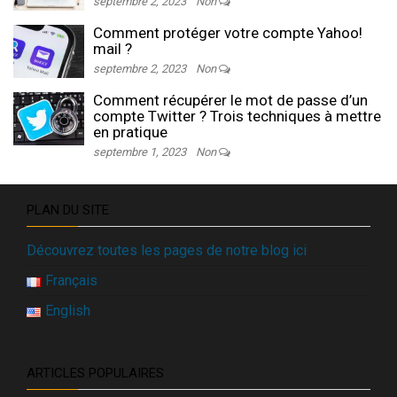
septembre 2, 2023
Non
Comment protéger votre compte Yahoo!
mail ?
septembre 2, 2023
Non
Comment récupérer le mot de passe d’un
compte Twitter ? Trois techniques à mettre
en pratique
septembre 1, 2023
Non
PLAN DU SITE
Découvrez toutes les pages de notre blog ici
Français
English
ARTICLES POPULAIRES