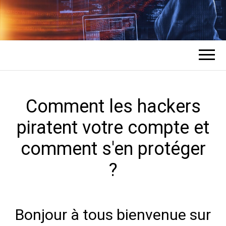
COMMENT UN
L'expert en récupération de mots de
passe des comptes
HACKER
PIRATE DES
Comment les hackers
piratent votre compte et
COMPTES ?
comment s'en protéger
?
Bonjour à tous bienvenue sur