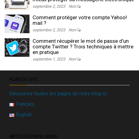
septembre 2, 2023
Non
Comment protéger votre compte Yahoo!
mail ?
septembre 2, 2023
Non
Comment récupérer le mot de passe d’un
compte Twitter ? Trois techniques à mettre
en pratique
septembre 1, 2023
Non
PLAN DU SITE
Découvrez toutes les pages de notre blog ici
Français
English
ARTICLES POPULAIRES