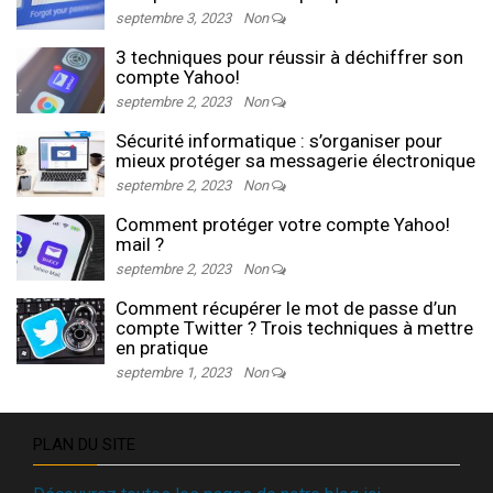
septembre 3, 2023
Non
3 techniques pour réussir à déchiffrer son
compte Yahoo!
septembre 2, 2023
Non
Sécurité informatique : s’organiser pour
mieux protéger sa messagerie électronique
septembre 2, 2023
Non
Comment protéger votre compte Yahoo!
mail ?
septembre 2, 2023
Non
Comment récupérer le mot de passe d’un
compte Twitter ? Trois techniques à mettre
en pratique
septembre 1, 2023
Non
PLAN DU SITE