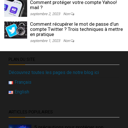
Comment protéger votre compte Yahoo!
mail ?
septembre 2, 2023
Non
Comment récupérer le mot de passe d’un
compte Twitter ? Trois techniques à mettre
en pratique
septembre 1, 2023
Non
PLAN DU SITE
Découvrez toutes les pages de notre blog ici
Français
English
ARTICLES POPULAIRES
5 précautions pour protéger son