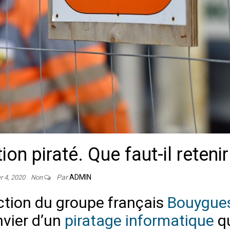
n piraté. Que faut-il retenir
Par
ADMIN
er 4, 2020
Non
tion du groupe français
Bouygue
nvier d’un
piratage informatique
q