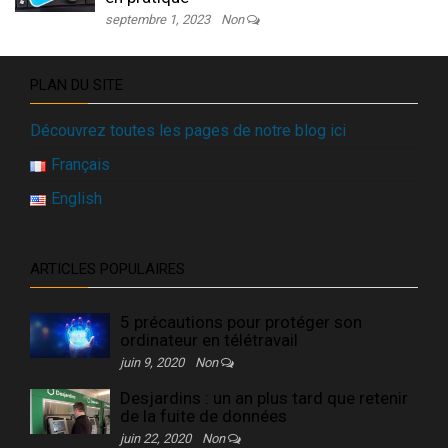
septembre 1, 2023
Non
PLAN DU SITE
Découvrez toutes les pages de notre blog ici
Français
English
ARTICLES POPULAIRES
5 précautions pour protéger son
ordinateur en télétravail
juin 9, 2020
Non
Desjardins : un an plus tard que retenir
de la fuite de données
juin 22, 2020
Non