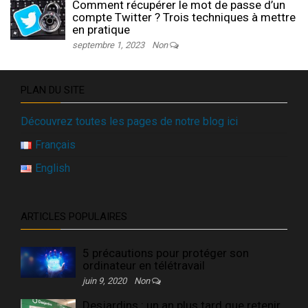
Comment récupérer le mot de passe d’un
compte Twitter ? Trois techniques à mettre
en pratique
septembre 1, 2023
Non
PLAN DU SITE
Découvrez toutes les pages de notre blog ici
Français
English
ARTICLES POPULAIRES
5 précautions pour protéger son
ordinateur en télétravail
juin 9, 2020
Non
Desjardins : un an plus tard que retenir