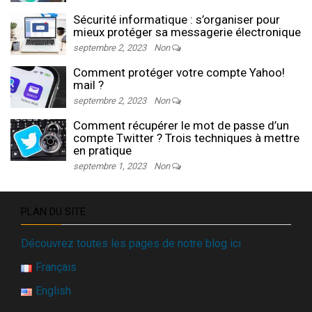
Sécurité informatique : s’organiser pour
mieux protéger sa messagerie électronique
septembre 2, 2023
Non
Comment protéger votre compte Yahoo!
mail ?
septembre 2, 2023
Non
Comment récupérer le mot de passe d’un
compte Twitter ? Trois techniques à mettre
en pratique
septembre 1, 2023
Non
PLAN DU SITE
Découvrez toutes les pages de notre blog ici
Français
English