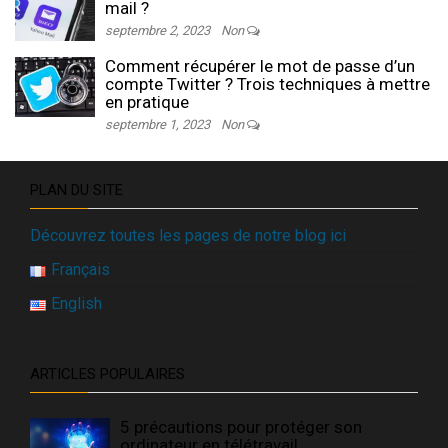
mail ?
septembre 2, 2023
Non
Comment récupérer le mot de passe d’un
compte Twitter ? Trois techniques à mettre
en pratique
septembre 1, 2023
Non
PLAN DU SITE
Découvrez toutes les pages de notre blog ici
Français
English
ARTICLES POPULAIRES
5 précautions pour protéger son
ordinateur en télétravail