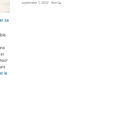
septembre 1, 2023
Non
er sa
able
ans
ssi
ahoo!
urs
er la