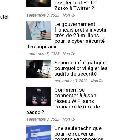
exactement Peiter
Zatko à Twitter ?
septembre 3, 2023
Non
uté!
Le gouvernement
français prêt à investir
près de 20 millions
pour la cyber sécurité
des hôpitaux
septembre 3, 2023
Non
Sécurité informatique :
pourquoi privilégier les
audits de sécurité
septembre 3, 2023
Non
Comment se
connecter à à son
réseau WiFi sans
connaître le mot de
passe ?
septembre 3, 2023
Non
Une seule technique
pour retrouver un
compte Facebook en