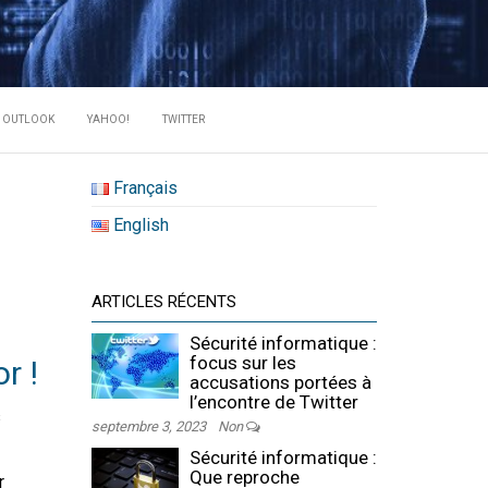
RATE DES
OUTLOOK
YAHOO!
TWITTER
Français
English
ARTICLES RÉCENTS
Sécurité informatique :
focus sur les
r !
accusations portées à
l’encontre de Twitter
s
septembre 3, 2023
Non
Sécurité informatique :
Que reproche
r