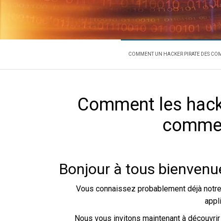
COMMENT
L'expert en récupération de m
COMMENT UN HACKER PIRATE DES COM
Comment les hacke
commen
Bonjour à tous bienvenue
Vous connaissez probablement déjà notre 
appl
Nous vous invitons maintenant à découvri