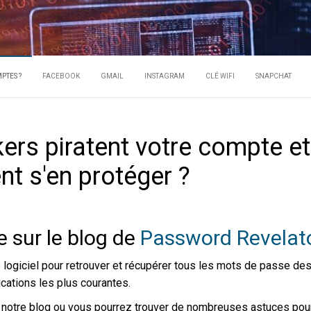
 UN HACKER PI
ots de passe des comptes
PTES ?
FACEBOOK
GMAIL
INSTAGRAM
CLÉ WIFI
SNAPCHAT
COMPTES ?
rs piratent votre compte et
t s'en protéger ?
 sur le blog de
Password Revelato
logiciel pour retrouver et récupérer tous les mots de passe de
ications les plus courantes.
r notre blog ou vous pourrez trouver de nombreuses astuces pou