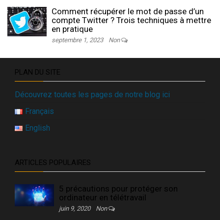
Comment récupérer le mot de passe d’un
compte Twitter ? Trois techniques à mettre
en pratique
septembre 1, 2023
Non
PLAN DU SITE
Découvrez toutes les pages de notre blog ici
Français
English
ARTICLES POPULAIRES
5 précautions pour protéger son
ordinateur en télétravail
juin 9, 2020
Non