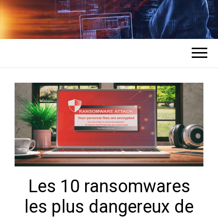
COMMENT UN
L'expert en récupération de mots de
passe des comptes
HACKER
PIRATE DES
COMPTES ?
Les 10 ransomwares
les plus dangereux de