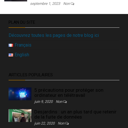
septembre 1, 2023
Non
PLAN DU SITE
Découvrez toutes les pages de notre blog ici
Français
English
ARTICLES POPULAIRES
5 précautions pour protéger son
ordinateur en télétravail
juin 9, 2020
Non
Desjardins : un an plus tard que retenir
de la fuite de données
juin 22, 2020
Non