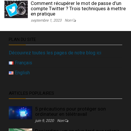
Comment récupérer le mot de passe d’un
compte Twitter ? Trois techniques à mettre
en pratique
septembre 1, 2023
Non
PLAN DU SITE
Découvrez toutes les pages de notre blog ici
Français
English
ARTICLES POPULAIRES
5 précautions pour protéger son
ordinateur en télétravail
juin 9, 2020
Non
Desjardins : un an plus tard que retenir