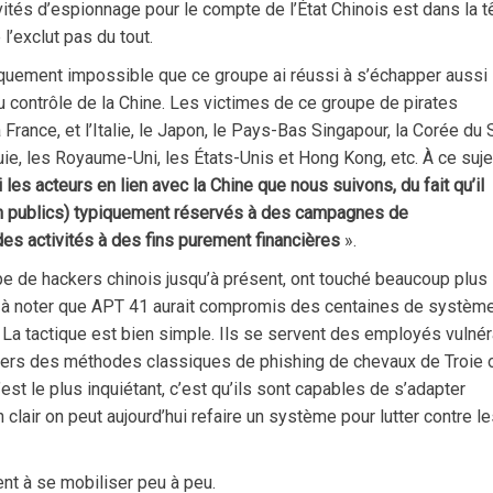
ités d’espionnage pour le compte de l’État Chinois est dans la t
l’exclut pas du tout.
ratiquement impossible que ce groupe ai réussi à s’échapper aussi
u contrôle de la Chine. Les victimes de ce groupe de pirates
rance, et l’Italie, le Japon, le Pays-Bas Singapour, la Corée du 
quie, les Royaume-Uni, les États-Unis et Hong Kong, etc. À ce suje
es acteurs en lien avec la Chine que nous suivons, du fait qu’il
 non publics) typiquement réservés à des campagnes de
s activités à des fins purement financières
».
pe de hackers chinois jusqu’à présent, ont touché beaucoup plus 
st à noter que APT 41 aurait compromis des centaines de systèm
. La tactique est bien simple. Ils se servent des employés vulné
avers des méthodes classiques de phishing de chevaux de Troie 
st le plus inquiétant, c’est qu’ils sont capables de s’adapter
 clair on peut aujourd’hui refaire un système pour lutter contre l
nt à se mobiliser peu à peu.