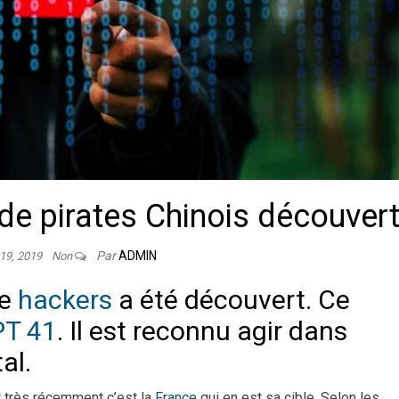
de pirates Chinois découver
Par
ADMIN
 19, 2019
Non
de
hackers
a été découvert. Ce
T 41
. Il est reconnu agir dans
al.
t très récemment c’est la
France
qui en est sa cible. Selon les