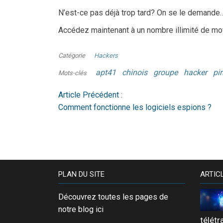
N’est-ce pas déjà trop tard? On se le demande
Accédez maintenant à un nombre illimité de mo
Catégorie
Hackers
apt41
chinois
groupe
hacker
pi
Mots-clés
Article Précédent :
Comment fonctionne les logiciels espions ?
PLAN DU SITE
ARTIC
Découvrez toutes les pages de
notre blog ici
télétr