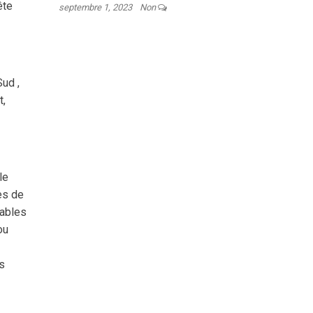
ête
septembre 1, 2023
Non
Sud ,
t,
le
es de
rables
ou
es