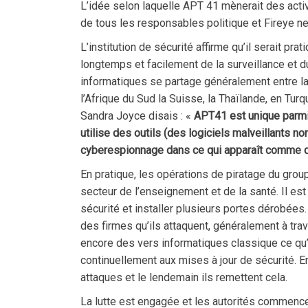
L’idée selon laquelle APT 41 mènerait des activ
de tous les responsables politique et Fireye ne 
L’institution de sécurité affirme qu’il serait p
longtemps et facilement de la surveillance et d
informatiques se partage généralement entre la F
l’Afrique du Sud la Suisse, la Thaïlande, en Tur
Sandra Joyce disais : «
APT41 est unique parmi l
utilise des outils (des logiciels malveillants
cyberespionnage dans ce qui apparaît comme de
En pratique, les opérations de piratage du grou
secteur de l’enseignement et de la santé. Il e
sécurité et installer plusieurs portes dérobées
des firmes qu’ils attaquent, généralement à tr
encore des vers informatiques classique ce qu’e
continuellement aux mises à jour de sécurité. En
attaques et le lendemain ils remettent cela.
La lutte est engagée et les autorités commence