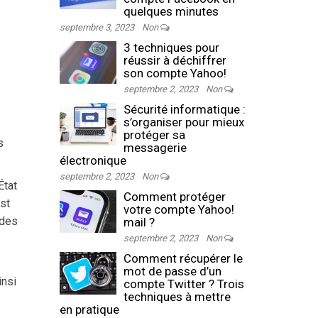
quelques minutes
septembre 3, 2023
Non
3 techniques pour
réussir à déchiffrer
son compte Yahoo!
septembre 2, 2023
Non
Sécurité informatique :
s’organiser pour mieux
protéger sa
s
messagerie
électronique
septembre 2, 2023
Non
État
Comment protéger
est
votre compte Yahoo!
 des
mail ?
septembre 2, 2023
Non
Comment récupérer le
mot de passe d’un
insi
compte Twitter ? Trois
techniques à mettre
en pratique